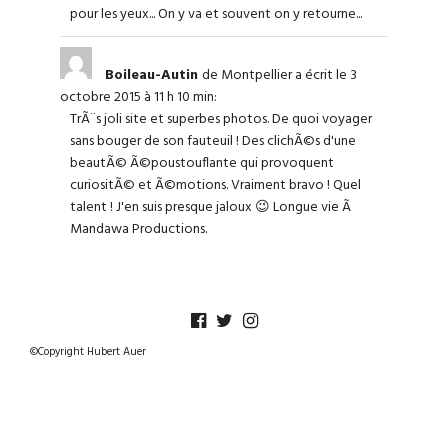
pour les yeux... On y va et souvent on y retourne...
Boileau-Autin
de Montpellier
a écrit le 3
octobre 2015
à 11 h 10 min
:
TrÃ¨s joli site et superbes photos. De quoi voyager
sans bouger de son fauteuil ! Des clichÃ©s d'une
beautÃ© Ã©poustouflante qui provoquent
curiositÃ© et Ã©motions. Vraiment bravo ! Quel
talent ! J'en suis presque jaloux 😉 Longue vie Ã
Mandawa Productions.
©Copyright Hubert Auer