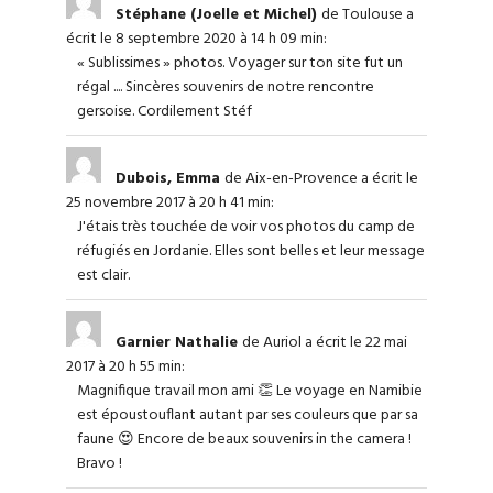
Stéphane (Joelle et Michel)
de Toulouse
a
écrit le 8 septembre 2020
à 14 h 09 min
:
« Sublissimes » photos. Voyager sur ton site fut un
régal .... Sincères souvenirs de notre rencontre
gersoise. Cordilement Stéf
Dubois, Emma
de Aix-en-Provence
a écrit le
25 novembre 2017
à 20 h 41 min
:
J'étais très touchée de voir vos photos du camp de
réfugiés en Jordanie. Elles sont belles et leur message
est clair.
Garnier Nathalie
de Auriol
a écrit le 22 mai
2017
à 20 h 55 min
:
Magnifique travail mon ami 👏 Le voyage en Namibie
est époustouflant autant par ses couleurs que par sa
faune 😍 Encore de beaux souvenirs in the camera !
Bravo !