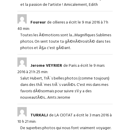
et la passion de l'artiste ! Amicalement, Edith
Foureur
de ollieres
a écrit le 9 mai 2016
à 7 h
40 min
:
Toutes les Ã©motions sont la....Magnifiques Sublimes
photos. On sent toute ta gÃ©nÃ©rositÃ© dans tes
photos et Ã§a c'est gÃ©ant.
Jerome VEYRIER
de Paris
a écrit le 9 mars
2016
à 21 h 25 min
:
Salut Hubert, TrÃ¨s belles photos (comme toujours)
dans des thÃ¨mes trÃ¨s variÃ©s. C'est mis dans mes
favoris dÃ©sormais pour suivre s'il y a des
nouveautÃ©s... Amts Jerome
TURKALJ
de LA CIOTAT
a écrit le 3 mars 2016
à
10 h 21 min
:
De superbes photos qui nous font vraiment voyager.