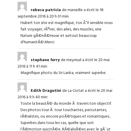
rebeca patricia
de marseille
a écrit le 18
septembre 2016
à 20 h 01 min
:
Hubert ton site est magnifique, ton Å“il sensible nous
fait voyager, rÃªver, des ailes, des muscles, une
Nature gÃ©nÃ©reuse et surtout beaucoup
d'humanitÃ©.Merci
stephane ferry
de meyreuil
a écrit le 20 mai
2016
à 11 h 41 min
:
Magnifique photo du Sri Lanka, vraiment superbe.
Edith Dragutini
de La Ciotat
a écrit le 20 mai
2016
à 9 h 40 min
:
Toute la beautÃ© du monde Ã travers ton objectif.
Des photos tour Ã tour touchantes, percutantes,
rÃ©alistes, ou encore poÃ©tiques et romantiques...
Superbes dans tous les cas, quelle que soit
l'Ã©motion suscitÃ©e. RÃ©alisÃ©es avec le gÃ´ut