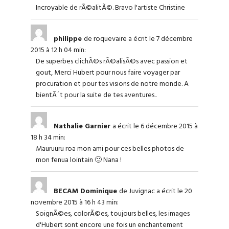
Incroyable de rÃ©alitÃ©. Bravo l'artiste Christine
philippe
de roquevaire
a écrit le 7 décembre
2015
à 12 h 04 min
:
De superbes clichÃ©s rÃ©alisÃ©s avec passion et
gout, Merci Hubert pour nous faire voyager par
procuration et pour tes visions de notre monde. A
bientÃ´t pour la suite de tes aventures..
Nathalie Garnier
a écrit le 6 décembre 2015
à
18 h 34 min
:
Mauruuru roa mon ami pour ces belles photos de
mon fenua lointain 🙂 Nana !
BECAM Dominique
de Juvignac
a écrit le 20
novembre 2015
à 16 h 43 min
:
SoignÃ©es, colorÃ©es, toujours belles, les images
d'Hubert sont encore une fois un enchantement